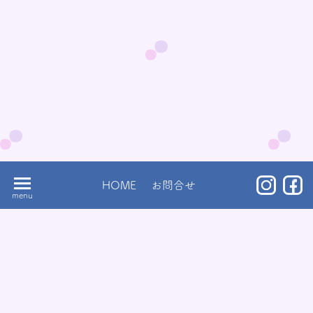
HOME
お問合せ
高尾幼稚園
東京都八王子市東浅川町515-5
TEL
042-664-5755