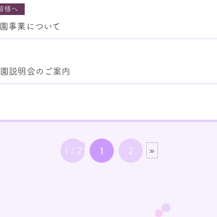
皆様へ
園事業について
入園説明会のご案内
1 / 2
1
2
»