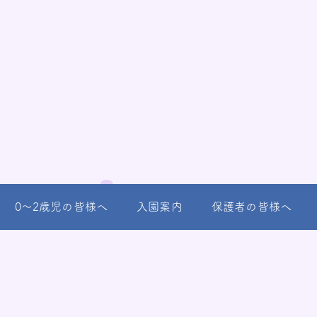
0～2歳児の皆様へ
入園案内
保護者の皆様へ
稚園
市東浅川町515-5
4-5755