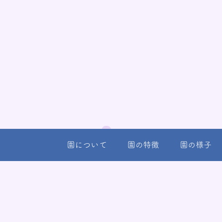
園について
園の特徴
園の様子
高尾幼
東京都八王子
TEL
042-66