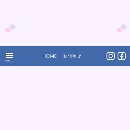
HOME
お問合せ
高尾幼稚園
東京都八王子市東浅川町515-5
TEL
042-664-5755
とうきょうすくわくプログラム実施園